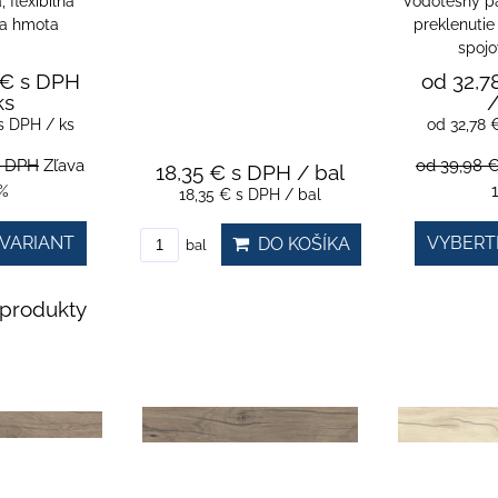
 flexibilná
Vodotesný pá
ia hmota
preklenutie
spojo
 €
s DPH
od 32,7
ks
/
s DPH
/ ks
od 32,78
s DPH
Zľava
od 39,98 
18,35 €
s DPH
/ bal
%
18,35 €
s DPH
/ bal
VARIANT
VYBERT
DO KOŠÍKA
bal
produkty