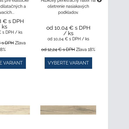
s pre elastické
Hĺbkový penetračný náter na
Tesniaca h
 dilatačných a
ošetrenie nasiakavých
a dlažb
vacích...
podkladov.
8 €
s DPH
 ks
od 10,04 €
s DPH
 €
s DPH
/ ks
/ ks
od 15,2
od 10,04 €
s DPH
/ ks
od 15,2
€
s DPH
Zľava
18%
od 12,24 €
s DPH
Zľava 18%
od 18,57 
E VARIANT
VYBERTE VARIANT
VYBER