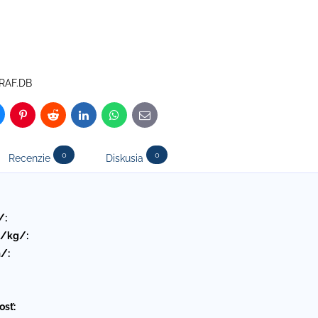
RAF.DB
luesky
Pinterest
Reddit
LinkedIn
WhatsApp
E-
mail
0
0
Recenzie
Diskusia
/:
 /kg/:
/:
osť: