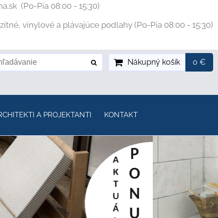
na.sk
(Po-Pia 08:00 - 15:30)
tné, vinylové a plávajúce podlahy (Po-Pia 08:00 - 15:30)
Nákupný košík
0 €
RCHITEKTI A PROJEKTANTI
KONTAKT