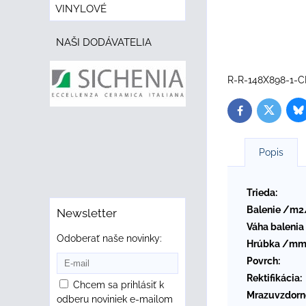
VINYLOVÉ
NAŠI DODÁVATELIA
R-R-148X898-1-C
B
Twitter
Facebook
Popis
Trieda:
Balenie /m2
Newsletter
Váha balenia
Odoberať naše novinky:
Hrúbka /mm
Povrch:
Rektifikácia:
Chcem sa prihlásiť k
Mrazuvzdorn
odberu noviniek e-mailom