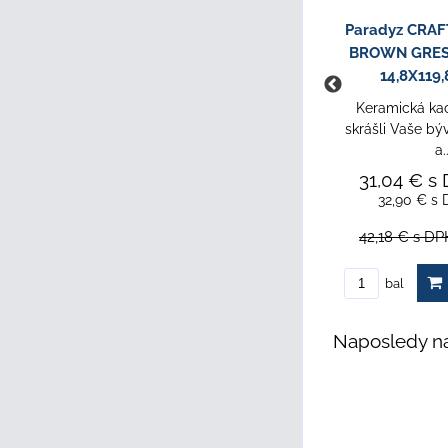
Paradyz CRAFTLAND
Paradyz CRA
BROWN GRES SZKL. REKT.
BROWN GRES 
14,8X89,8 dlažba
14,8X119,
Keramická kachlička, ktorá
Keramická kac
skrášli Vaše bývanie. Moderné
skrášli Vaše bý
a...
a..
26,30 €
s DPH
/ m²
31,04 €
s
31,56 €
s DPH
/ bal
32,90 €
s 
40,46 €
s DPH
Zľava 22%
42,18 €
s DP
DO KOŠÍKA
bal
bal
Naposledy na