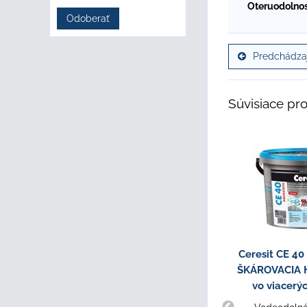
Oteruodolnos
Odoberať
Predchádzaj
Súvisiace pr
Ceresit CE 4
ŠKÁROVACIA H
vo viacerý