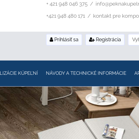
+ 421 948 046 375 / info@peknakupel
+421 948 480 171 / kontakt pre kompozi
Prihlásiť sa
Registrácia
LIZÁCIE KÚPEĽNÍ
NÁVODY A TECHNICKÉ INFORMÁCIE
A