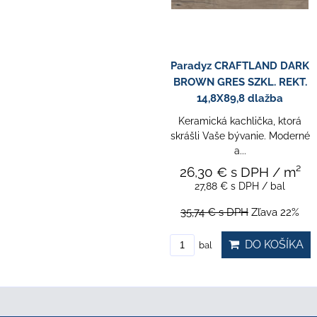
Paradyz CRAFTLAND DARK
BROWN GRES SZKL. REKT.
14,8X89,8 dlažba
Keramická kachlička, ktorá
skrášli Vaše bývanie. Moderné
a...
26,30 €
s DPH
/ m²
27,88 €
s DPH
/ bal
35,74 €
s DPH
Zľava 22%
DO KOŠÍKA
bal