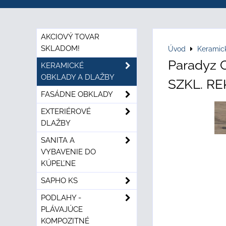
AKCIOVÝ TOVAR
SKLADOM!
Úvod
Keramic
Paradyz
KERAMICKÉ
OBKLADY A DLAŽBY
SZKL. REK
FASÁDNE OBKLADY
EXTERIÉROVÉ
DLAŽBY
SANITA A
VYBAVENIE DO
KÚPEĽNE
SAPHO KS
PODLAHY -
PLÁVAJÚCE
KOMPOZITNÉ