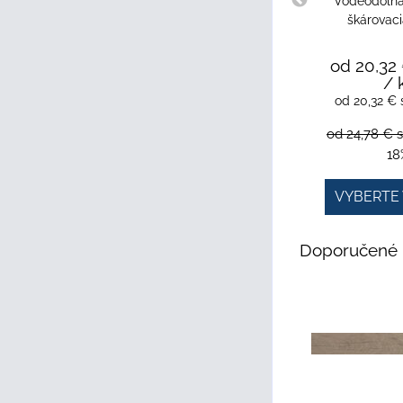
Vodeodolná,
škárovac
od 20,32
/ 
od 20,32 €
od 24,78 €
18
VYBERTE 
Doporučené 