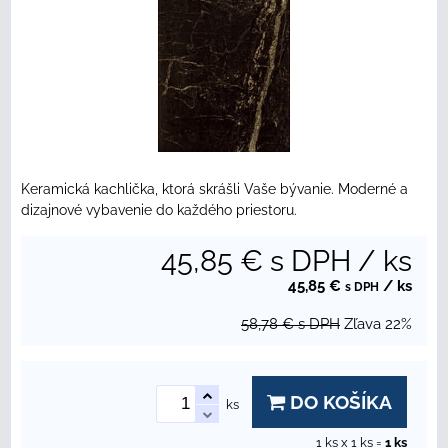
Keramická kachlička, ktorá skrášli Vaše bývanie. Moderné a
dizajnové vybavenie do každého priestoru.
45,85 €
s DPH
/ ks
45,85 €
/ ks
s DPH
58,78 €
s DPH
Zľava
22%
DO KOŠÍKA
ks
1
ks x 1 ks =
1
ks