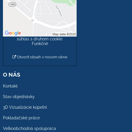
Prajete si načítať externý
obsah?
Povoliť tentokrát
Povoliť a zapamätať -
súhlas s druhom cookie:
Funkčné
Otvoriť obsah v novom okne
O NÁS
Kontakt
Stav objednávky
3D Vizualizácie kúpeľní
Pokladačské práce
Veľkoobchodná spolupráca