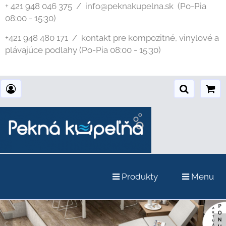
+ 421 948 046 375 / info@peknakupelna.sk
(Po-Pia
08:00 - 15:30)
+421 948 480 171 / kontakt pre kompozitné, vinylové a
plávajúce podlahy (Po-Pia 08:00 - 15:30)
Produkty
Menu