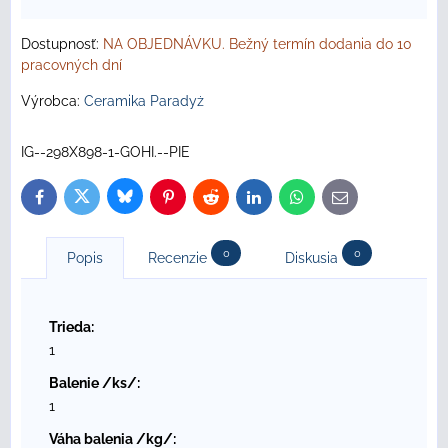
Dostupnosť:
NA OBJEDNÁVKU. Bežný termín dodania do 10
pracovných dní
Výrobca:
Ceramika Paradyż
IG--298X898-1-GOHI.--PIE
Bluesky
Twitter
Facebook
Pinterest
Reddit
LinkedIn
WhatsApp
E-
mail
0
0
Popis
Recenzie
Diskusia
Trieda:
1
Balenie /ks/:
1
Váha balenia /kg/: