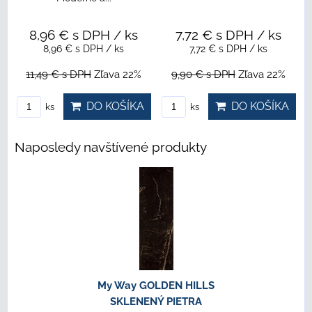
8,96 €
s DPH
/ ks
7,72 €
s DPH
/ ks
8,96 €
s DPH
/ ks
7,72 €
s DPH
/ ks
11,49 €
s DPH
Zľava 22%
9,90 €
s DPH
Zľava 22%
DO KOŠÍKA
DO KOŠÍKA
ks
ks
Naposledy navštívené produkty
My Way GOLDEN HILLS
SKLENENÝ PIETRA