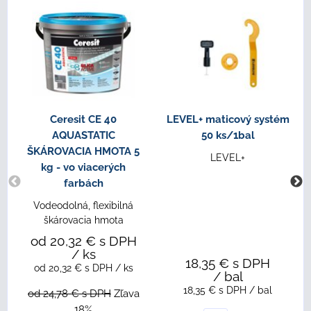
Ceresit CE 40
LEVEL+ maticový systém
AQUASTATIC
50 ks/1bal
ŠKÁROVACIA HMOTA 5
LEVEL+
kg - vo viacerých
farbách
Vodeodolná, flexibilná
škárovacia hmota
od 20,32 €
s DPH
/ ks
18,35 €
s DPH
od 20,32 €
s DPH
/ ks
/ bal
18,35 €
s DPH
/ bal
od 24,78 €
s DPH
Zľava
18%