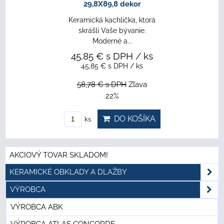
29,8X89,8 dekor
Keramická kachlička, ktorá
skrášli Vaše bývanie.
Moderné a...
45,85 €
s DPH
/ ks
45,85 €
s DPH
/ ks
58,78 €
s DPH
Zľava
22%
DO KOŠÍKA
ks
AKCIOVÝ TOVAR SKLADOM!
KERAMICKÉ OBKLADY A DLAŽBY
VÝROBCA
VÝROBCA ABK
VÝROBCA ATLAS CONCORDE