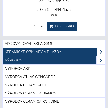
22,55 €
s DPH
/ ks
28,91 €
s DPH
Zľava
22%
DO KOŠÍKA
ks
AKCIOVÝ TOVAR SKLADOM!
KERAMICKÉ OBKLADY A DLAŽBY
VÝROBCA
VÝROBCA ABK
VÝROBCA ATLAS CONCORDE
VÝROBCA CERAMIKA COLOR
VÝROBCA CERAMICA BIANCA
VÝROBCA CERAMICA RONDINE