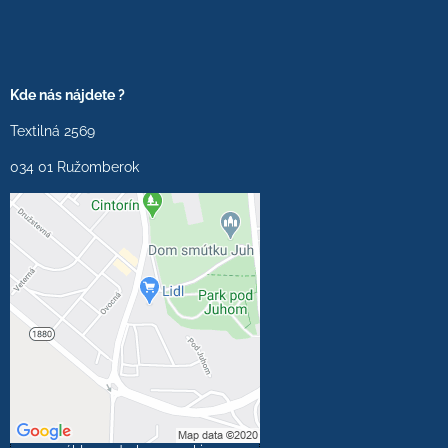
Kde nás nájdete ?
Textilná 2569
034 01 Ružomberok
Externý obsah je
blokovaný Voľbami
súkromia
Prajete si načítať externý
obsah?
Povoliť tentokrát
Povoliť a zapamätať -