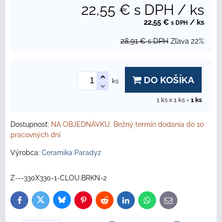
22,55 €
s DPH
/ ks
22,55 €
/ ks
s DPH
28,91 €
s DPH
Zľava
22%
DO KOŠÍKA
ks
1
ks x 1 ks =
1
ks
Dostupnosť:
NA OBJEDNÁVKU. Bežný termín dodania do 10
pracovných dní
Výrobca:
Ceramika Paradyż
Z---330X330-1-CLOU.BRKN-2
Bluesky
Twitter
Facebook
Pinterest
Reddit
LinkedIn
WhatsApp
E-
mail