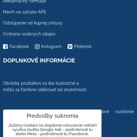
Reklamačný formulár
Návrh na začatie ARS
Odstúpenie od kúpnej zmluvy
Ochrana osobných údajov
Facebook
Instagram
Pinterest
DOPLNKOVÉ INFORMÁCIE
Obrázky produktov sú iba ilustračné a
môžu sa farebne odlišovať od skutočnosti.
Farebnosť obrázkov tiež ovplyvňuje farebné rozlíšenie
Predvoľby súkromia
zobrazovacej jednotky.
„Súbory cookies na zlepšenie relevancie reklám
využíva služba Google Ads – podrobnosti tu
alebo Meta – podrobnosti tu (Facebook,