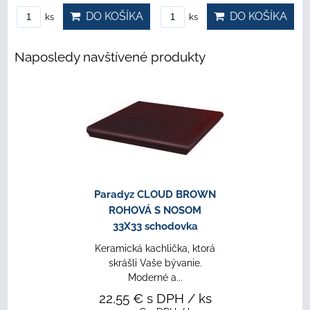
KA
DO KOŠÍKA
DO KOŠÍKA
ks
ks
Naposledy navštívené produkty
Paradyz CLOUD BROWN
ROHOVÁ S NOSOM
33X33 schodovka
Keramická kachlička, ktorá
skrášli Vaše bývanie.
Moderné a...
22,55 €
s DPH
/ ks