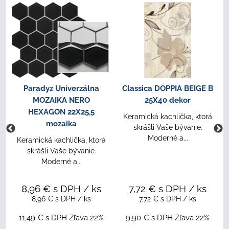
 B
Classica DOPPIA BEIGE
Paradyz SCANDIANO
4,8X40 lištela
BROWN ROVNÁ S
NOSOM 30X33
rá
Keramická kachlička, ktorá
schodovka
skrášli Vaše bývanie.
Moderné a...
Keramická kachlička, ktorá
skrášli Vaše bývanie.
Moderné a...
17,65 €
s DPH
/ ks
s
3,14 €
s DPH
/ ks
17,65 €
s DPH
/ ks
3,14 €
s DPH
/ ks
22,63 €
s DPH
Zľava
2%
4,02 €
s DPH
Zľava 22%
22%