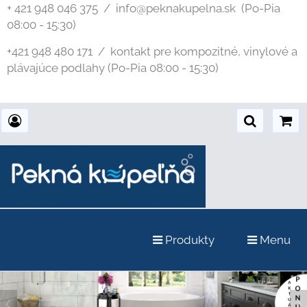
+ 421 948 046 375 / info@peknakupelna.sk
(Po-Pia
08:00 - 15:30)
+421 948 480 171 / kontakt pre kompozitné, vinylové a
plávajúce podlahy (Po-Pia 08:00 - 15:30)
Produkty
Menu