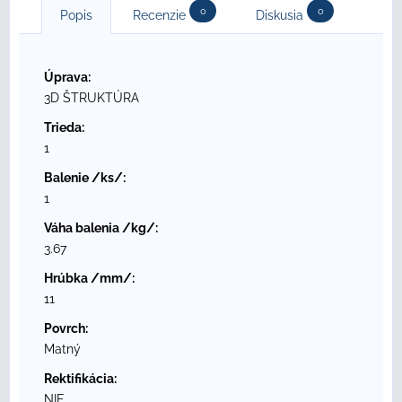
0
0
Popis
Recenzie
Diskusia
Úprava:
3D ŠTRUKTÚRA
Trieda:
1
Balenie /ks/:
1
Váha balenia /kg/:
3.67
Hrúbka /mm/:
11
Povrch:
Matný
Rektifikácia:
NIE