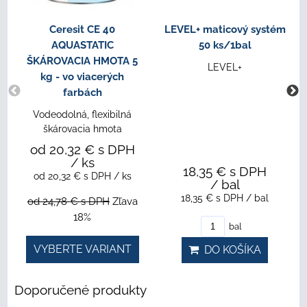
Ceresit CE 40
LEVEL+ maticový systém
AQUASTATIC
50 ks/1bal
ŠKÁROVACIA HMOTA 5
LEVEL+
kg - vo viacerých
farbách
Vodeodolná, flexibilná
škárovacia hmota
od 20,32 €
s DPH
/ ks
18,35 €
s DPH
od 20,32 €
s DPH
/ ks
/ bal
18,35 €
s DPH
/ bal
od 24,78 €
s DPH
Zľava
18%
bal
VYBERTE VARIANT
DO KOŠÍKA
Doporučené produkty