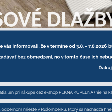
sme vás informovali, že v termíne od 3.8. - 7.8
adávať bez obmedzení, no v tomto čase ich nebud
Ďakuj
atia len pri nákupe cez e-shop PEKNÁ KÚPEĽŇA
(nie na 
odbernom mieste v Ružomberku, ktorý sa nachádza hneď 