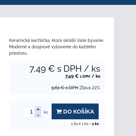
Keramická kachlička, ktorá skrášli Vaše bývanie.
Moderné a dizajnové vybavenie do každého
priestoru.
7,49 €
s DPH
/ ks
7,49 €
/ ks
s DPH
9,61 €
s DPH
Zľava
22%
DO KOŠÍKA
ks
1
ks x 1 ks =
1
ks