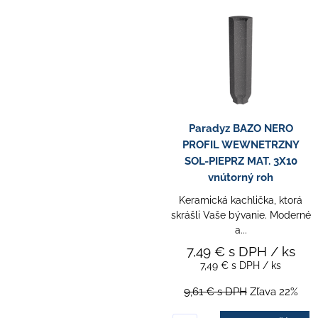
Paradyz BAZO NERO
PROFIL WEWNETRZNY
SOL-PIEPRZ MAT. 3X10
vnútorný roh
Keramická kachlička, ktorá
skrášli Vaše bývanie. Moderné
a...
7,49 €
s DPH
/ ks
7,49 €
s DPH
/ ks
9,61 €
s DPH
Zľava 22%