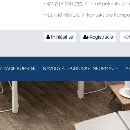
+ 421 948 046 375 / info@peknakupel
+421 948 480 171 / kontakt pre kompozi
Prihlásiť sa
Registrácia
LIZÁCIE KÚPEĽNÍ
NÁVODY A TECHNICKÉ INFORMÁCIE
A