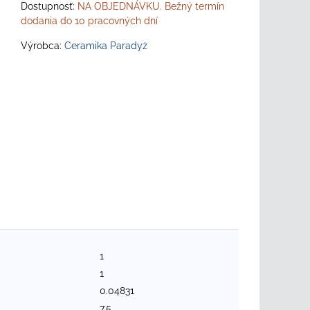
Dostupnosť:
NA OBJEDNÁVKU. Bežný termín
dodania do 10 pracovných dní
Výrobca:
Ceramika Paradyż
1
1
0.04831
7.5