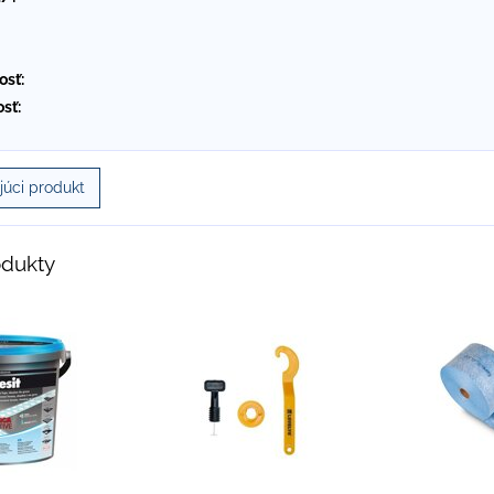
osť:
sť:
úci produkt
odukty