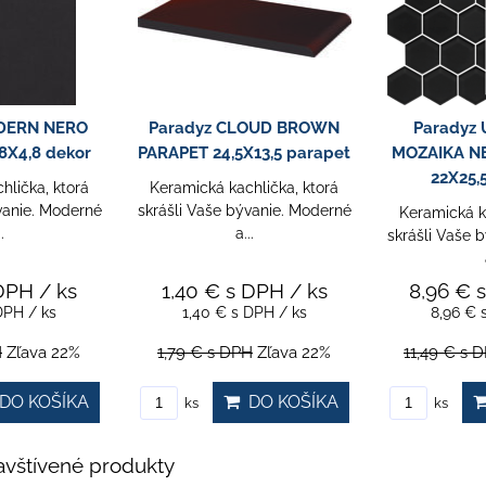
PPIA BEIGE
Paradyz SCANDIANO
Classica 
lištela
BROWN ROVNÁ S NOSOM
MAT. 7,
30X33 schodovka
hlička, ktorá
Keramická k
vanie. Moderné
skrášli Vaše 
Keramická kachlička, ktorá
.
skrášli Vaše bývanie. Moderné
a...
DPH
/ ks
17,65 €
s DPH
/ ks
2,33 €
DPH
/ ks
17,65 €
s DPH
/ ks
2,33 €
H
Zľava 22%
22,63 €
s DPH
Zľava 22%
2,98 €
s D
DO KOŠÍKA
DO KOŠÍKA
ks
ks
vštívené produkty