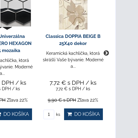
PROTEO BEIGE
Classica WOOD BASIC
Classic
2X40 sokel
BIANCO 6,5X60 sokel
MOZAIKA 
29,8X2
achlička, ktorá
Keramická kachlička, ktorá
bývanie. Moderné
skrášli Vaše bývanie. Moderné
Kolekcia
a...
a...
pozostáva
vznešen
s DPH
/ ks
4,41 €
s DPH
/ ks
11,76 
s DPH
/ ks
4,41 €
s DPH
/ ks
11,76
PH
Zľava 22%
5,66 €
s DPH
Zľava 22%
15,08 €
s
DO KOŠÍKA
DO KOŠÍKA
ks
ks