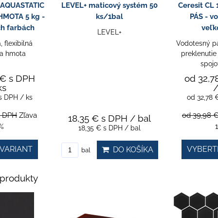
0 AQUASTATIC
LEVEL+ maticový systém 50
Ceresit CL
MOTA 5 kg -
ks/1bal
PÁS - vo
ch farbách
veľk
LEVEL+
 flexibilná
Vodotesný pá
ia hmota
preklenutie
spojo
 €
s DPH
od 32,7
ks
/
s DPH
/ ks
od 32,78
s DPH
Zľava
od 39,98 
18,35 €
s DPH
/ bal
%
18,35 €
s DPH
/ bal
VARIANT
VYBERT
DO KOŠÍKA
bal
produkty