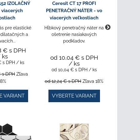
 152 IZOLAČNÝ
Ceresit CT 17 PROFI
Ceresit C
 viacerých
PENETRAČNÝ NÁTER - vo
HYDROI
ostiach
viacerých veľkostiach
viacerý
s pre elastické
Hĺbkový penetračný náter na
Tesniaca h
 dilatačných a
ošetrenie nasiakavých
a dlažb
vacích...
podkladov.
8 €
s DPH
 ks
od 10,04 €
s DPH
 €
s DPH
/ ks
/ ks
od 15,2
od 10,04 €
s DPH
/ ks
od 15,2
€
s DPH
Zľava
18%
od 12,24 €
s DPH
Zľava 18%
od 18,57 
E VARIANT
VYBERTE VARIANT
VYBER