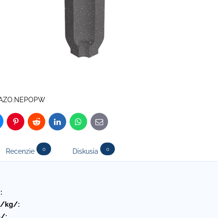
-BAZO.NEPOPW
luesky
Pinterest
Reddit
LinkedIn
WhatsApp
E-
mail
0
0
Recenzie
Diskusia
:
 /kg/:
/: