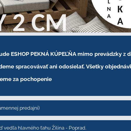
.2026 bude ESHOP PEKNÁ KÚPEĽŇA mimo prevádzky
z 
eme spracovávať ani odosielať. Všetky objednáv
eme za pochopenie
kamennej predajni)
vedľa hlavného ťahu Žilina - Poprad.