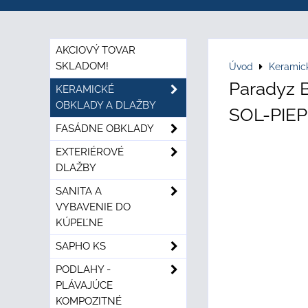
AKCIOVÝ TOVAR
SKLADOM!
Úvod
Keramic
Paradyz
KERAMICKÉ
OBKLADY A DLAŽBY
SOL-PIEP
FASÁDNE OBKLADY
EXTERIÉROVÉ
DLAŽBY
SANITA A
VYBAVENIE DO
KÚPEĽNE
SAPHO KS
PODLAHY -
PLÁVAJÚCE
KOMPOZITNÉ