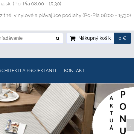
na.sk
(Po-Pia 08:00 - 15:30)
tné, vinylové a plávajúce podlahy (Po-Pia 08:00 - 15:30)
Nákupný košík
0 €
RCHITEKTI A PROJEKTANTI
KONTAKT