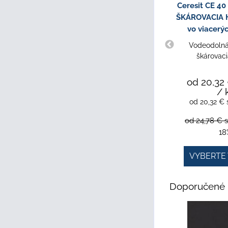
Ceresit CE 4
ŠKÁROVACIA H
vo viacerý
Vodeodolná,
škárovac
od 20,32
/ 
od 20,32 €
od 24,78 €
18
VYBERTE 
Doporučené 