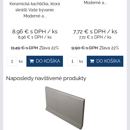
Moderné a...
Moderné a...
Keramick
skráš
17,6
,72 €
s DPH
/ ks
3,14 €
s DPH
/ ks
17,
7,72 €
s DPH
/ ks
3,14 €
s DPH
/ ks
22,6
90 €
s DPH
Zľava 22%
4,02 €
s DPH
Zľava 22%
DO KOŠÍKA
DO KOŠÍKA
ks
ks
ks
Naposledy navštívené produkty