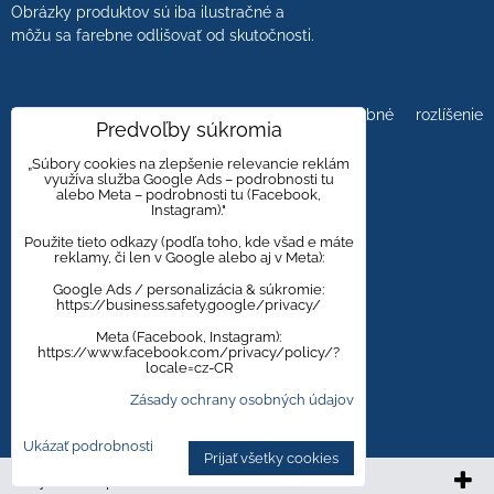
Obrázky produktov sú iba ilustračné a
môžu sa farebne odlišovať od skutočnosti.
Farebnosť obrázkov tiež ovplyvňuje farebné rozlíšenie
Predvoľby súkromia
zobrazovacej jednotky.
„Súbory cookies na zlepšenie relevancie reklám
využíva služba Google Ads – podrobnosti tu
alebo Meta – podrobnosti tu (Facebook,
Instagram)."
Obklady a dlažby s kameninovým, mramorovým,
dreveným dizajnom majú viacero kresieb,
Použite tieto odkazy (podľa toho, kde všad e máte
reklamy, či len v Google alebo aj v Meta):
aby bola zachovaná čo najväčšia autentickosť
prírodného materiálu.
Google Ads / personalizácia & súkromie:
https://business.safety.google/privacy/
Meta (Facebook, Instagram):
https://www.facebook.com/privacy/policy/?
Zmena cien vyhradená.
locale=cz-CR
Zásady ochrany osobných údajov
Ukázať podrobnosti
Prijať všetky cookies
Vytvorené pomocou:
BiznisWeb.sk