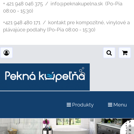
+ 421 948 046 375 / info@peknakupelna.sk
(Po-Pia
08:00 - 15:30)
+421 948 480 171 / kontakt pre kompozitné, vinylové a
plávajúce podlahy (Po-Pia 08:00 - 15:30)
Produkty
Menu