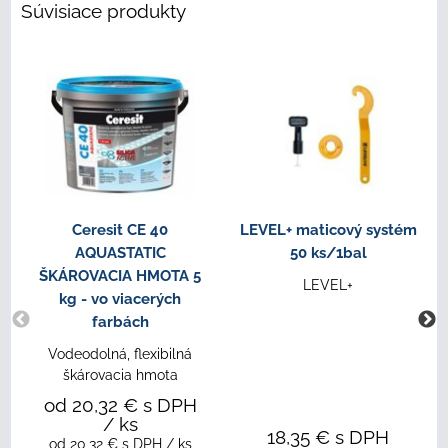
Súvisiace produkty
Ceresit CE 40
LEVEL+ maticový systém
AQUASTATIC
50 ks/1bal
ŠKÁROVACIA HMOTA 5
LEVEL+
kg - vo viacerých
farbách
Vodeodolná, flexibilná
škárovacia hmota
od 20,32 €
s DPH
/ ks
18,35 €
s DPH
od 20,32 €
s DPH
/ ks