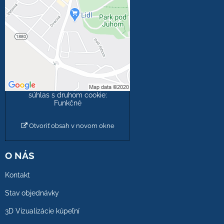
blokovaný Voľbami
súkromia
Prajete si načítať externý
obsah?
Povoliť tentokrát
Povoliť a zapamätať -
súhlas s druhom cookie:
Funkčné
Otvoriť obsah v novom okne
O NÁS
Kontakt
Stav objednávky
3D Vizualizácie kúpeľní