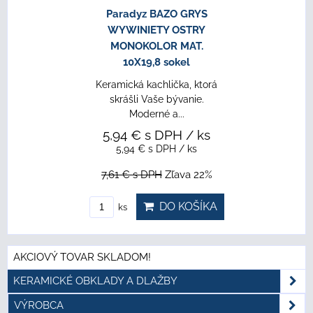
Paradyz BAZO GRYS
WYWINIETY OSTRY
MONOKOLOR MAT.
10X19,8 sokel
Keramická kachlička, ktorá
skrášli Vaše bývanie.
Moderné a...
5,94 €
s DPH
/ ks
5,94 €
s DPH
/ ks
7,61 €
s DPH
Zľava 22%
DO KOŠÍKA
ks
AKCIOVÝ TOVAR SKLADOM!
KERAMICKÉ OBKLADY A DLAŽBY
VÝROBCA