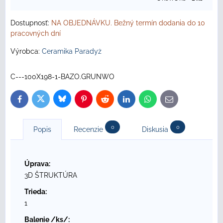
Dostupnosť:
NA OBJEDNÁVKU. Bežný termín dodania do 10
pracovných dní
Výrobca:
Ceramika Paradyż
C---100X198-1-BAZO.GRUNWO
Bluesky
Twitter
Facebook
Pinterest
Reddit
LinkedIn
WhatsApp
E-
mail
0
0
Popis
Recenzie
Diskusia
Úprava:
3D ŠTRUKTÚRA
Trieda:
1
Balenie /ks/: