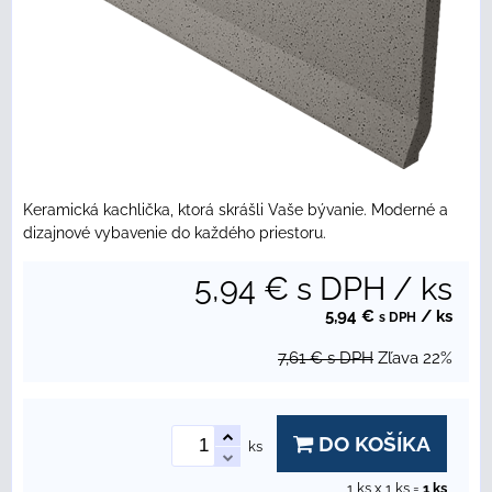
Keramická kachlička, ktorá skrášli Vaše bývanie. Moderné a
dizajnové vybavenie do každého priestoru.
5,94 €
s DPH
/ ks
5,94 €
/ ks
s DPH
7,61 €
s DPH
Zľava
22%
DO KOŠÍKA
ks
1
ks x 1 ks =
1
ks