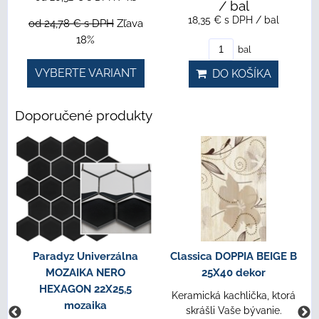
/ bal
18,35 €
s DPH
/ bal
od 24,78 €
s DPH
Zľava
18%
bal
VYBERTE VARIANT
DO KOŠÍKA
Doporučené produkty
ssica DOPPIA BEIGE B
Classica DOPPIA BEIGE
Para
25X40 dekor
4,8X40 lištela
BRO
N
amická kachlička, ktorá
Keramická kachlička, ktorá
skrášli Vaše bývanie.
skrášli Vaše bývanie.