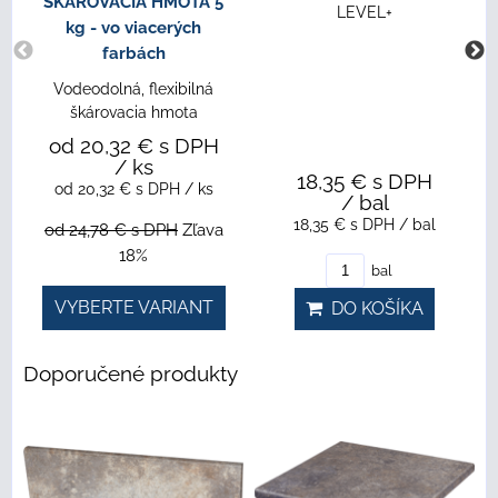
ŠKÁROVACIA HMOTA 5
LEVEL+
kg - vo viacerých
farbách
Vodeodolná, flexibilná
škárovacia hmota
od 20,32 €
s DPH
/ ks
18,35 €
s DPH
od 20,32 €
s DPH
/ ks
/ bal
18,35 €
s DPH
/ bal
od 24,78 €
s DPH
Zľava
18%
bal
VYBERTE VARIANT
DO KOŠÍKA
Doporučené produkty