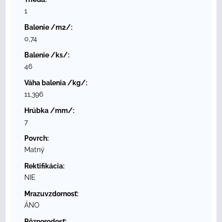
1
Balenie /m2/:
0,74
Balenie /ks/:
46
Váha balenia /kg/:
11,396
Hrúbka /mm/:
7
Povrch:
Matný
Rektifikácia:
NIE
Mrazuvzdornosť:
ÁNO
Rôznorodosť: