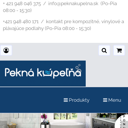
+ 421 948 046 375 / info@peknakupelna.sk
(Po-Pia
08:00 - 15:30)
+421 948 480 171 / kontakt pre kompozitné, vinylové a
plávajúce podlahy (Po-Pia 08:00 - 15:30)
Produkty
Menu