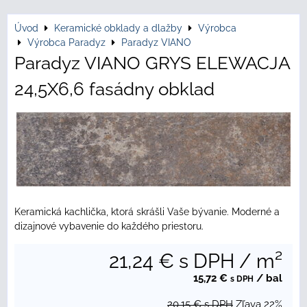
Úvod
Keramické obklady a dlažby
Výrobca
Výrobca Paradyz
Paradyz VIANO
Paradyz VIANO GRYS ELEWACJA
24,5X6,6 fasádny obklad
Keramická kachlička, ktorá skrášli Vaše bývanie. Moderné a
dizajnové vybavenie do každého priestoru.
21,24 €
s DPH
/ m²
15,72 €
/ bal
s DPH
20,15 €
s DPH
Zľava
22%