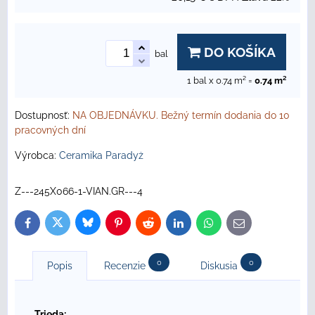
DO KOŠÍKA
bal
1
bal x 0.74 m² =
0.74
m²
Dostupnosť:
NA OBJEDNÁVKU. Bežný termín dodania do 10
pracovných dní
Výrobca:
Ceramika Paradyż
Z---245X066-1-VIAN.GR---4
Bluesky
Twitter
Facebook
Pinterest
Reddit
LinkedIn
WhatsApp
E-
mail
0
0
Popis
Recenzie
Diskusia
Trieda: