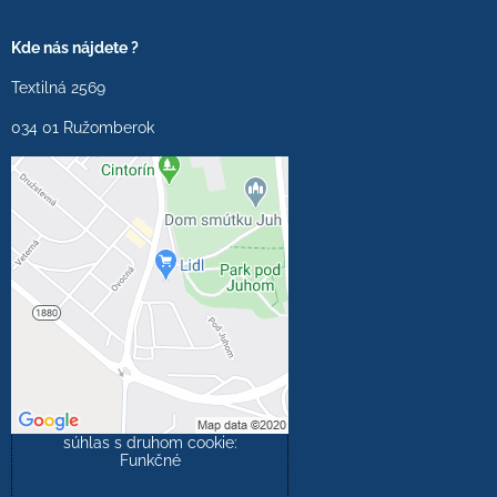
Kde nás nájdete ?
Textilná 2569
034 01 Ružomberok
Externý obsah je
blokovaný Voľbami
súkromia
Prajete si načítať externý
obsah?
Povoliť tentokrát
Povoliť a zapamätať -
súhlas s druhom cookie:
Funkčné