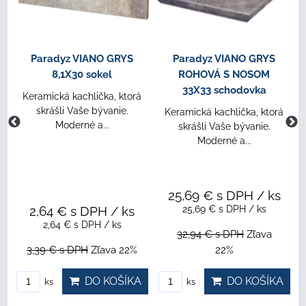
Paradyz VIANO GRYS
Paradyz VIANO GRYS
8,1X30 sokel
ROHOVÁ S NOSOM
33X33 schodovka
Keramická kachlička, ktorá
skrášli Vaše bývanie.
Keramická kachlička, ktorá
Moderné a...
skrášli Vaše bývanie.
Moderné a...
25,69 €
s DPH
/ ks
2,64 €
s DPH
/ ks
25,69 €
s DPH
/ ks
2,64 €
s DPH
/ ks
32,94 €
s DPH
Zľava
3,39 €
s DPH
Zľava 22%
22%
DO KOŠÍKA
DO KOŠÍKA
ks
ks