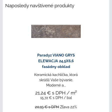
Naposledy navštívené produkty
Paradyz VIANO GRYS
ELEWACJA 24,5X6,6
fasádny obklad
Keramická kachlička, ktorá
skrášli Vaše bývanie.
Moderné a...
21,24 €
s DPH
/ m²
15,72 €
s DPH
/ bal
20,15 €
s DPH
Zľava 22%