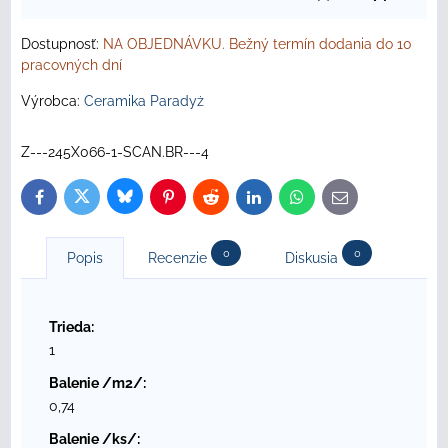
Dostupnosť:
NA OBJEDNÁVKU. Bežný termín dodania do 10
pracovných dní
Výrobca:
Ceramika Paradyż
Z---245X066-1-SCAN.BR---4
Bluesky
Twitter
Facebook
Pinterest
Reddit
LinkedIn
WhatsApp
E-
mail
0
0
Popis
Recenzie
Diskusia
Trieda:
1
Balenie /m2/:
0,74
Balenie /ks/: