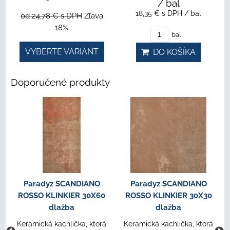
/ bal
18,35 €
s DPH
/ bal
od 24,78 €
s DPH
Zľava
18%
bal
VYBERTE VARIANT
DO KOŠÍKA
Doporučené produkty
Paradyz SCANDIANO
Paradyz SCANDIANO
ROSSO KLINKIER 30X60
ROSSO KLINKIER 30X30
dlažba
dlažba
Keramická kachlička, ktorá
Keramická kachlička, ktorá