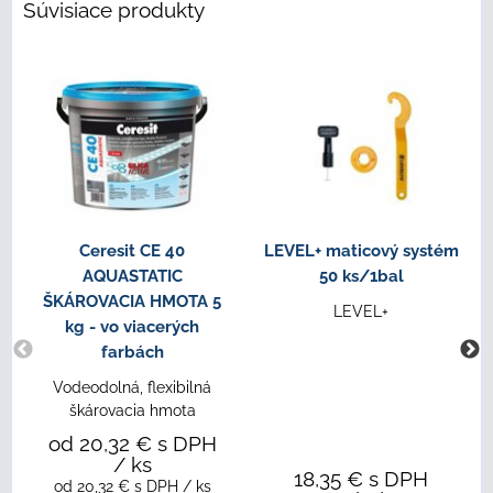
Súvisiace produkty
Ceresit CE 40
LEVEL+ maticový systém
AQUASTATIC
50 ks/1bal
ŠKÁROVACIA HMOTA 5
LEVEL+
kg - vo viacerých
farbách
Vodeodolná, flexibilná
škárovacia hmota
od 20,32 €
s DPH
/ ks
18,35 €
s DPH
od 20,32 €
s DPH
/ ks