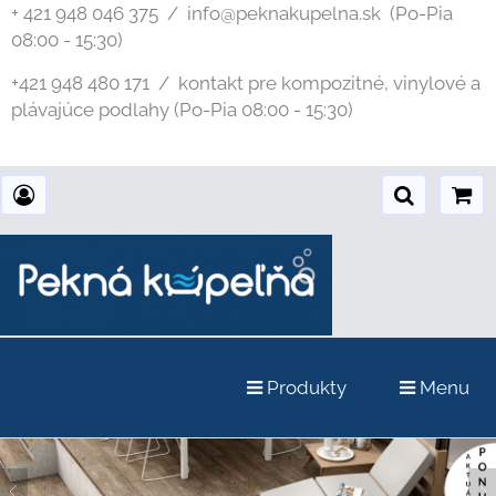
+ 421 948 046 375 / info@peknakupelna.sk
(Po-Pia
08:00 - 15:30)
+421 948 480 171 / kontakt pre kompozitné, vinylové a
plávajúce podlahy (Po-Pia 08:00 - 15:30)
Produkty
Menu