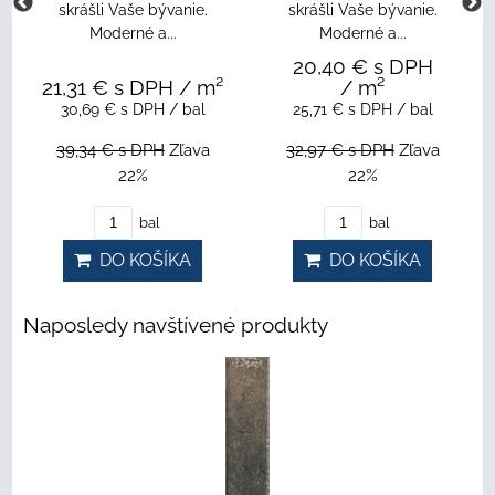
skrášli Vaše bývanie.
skrášli Vaše bývanie.
Moderné a...
Moderné a...
20,40 €
s DPH
21,31 €
s DPH
/ m²
/ m²
30,69 €
s DPH
/ bal
25,71 €
s DPH
/ bal
39,34 €
s DPH
Zľava
32,97 €
s DPH
Zľava
22%
22%
bal
bal
DO KOŠÍKA
DO KOŠÍKA
Naposledy navštívené produkty