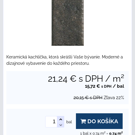
Keramická kachlička, ktorá skrášli Vaše bývanie. Moderné a
dizajnové vybavenie do každého priestoru.
21,24 €
s DPH
/ m²
15,72 €
/ bal
s DPH
20,15 €
s DPH
Zľava
22%
DO KOŠÍKA
bal
1
bal x 0.74 m² =
0.74
m²