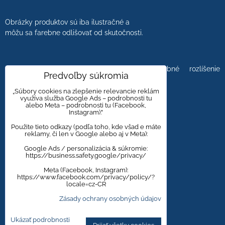
Obrázky produktov sú iba ilustračné a
môžu sa farebne odlišovať od skutočnosti.
Farebnosť obrázkov tiež ovplyvňuje farebné rozlíšenie
Predvoľby súkromia
zobrazovacej jednotky.
„Súbory cookies na zlepšenie relevancie reklám
využíva služba Google Ads – podrobnosti tu
alebo Meta – podrobnosti tu (Facebook,
Instagram)."
Obklady a dlažby s kameninovým, mramorovým,
dreveným dizajnom majú viacero kresieb,
Použite tieto odkazy (podľa toho, kde všad e máte
reklamy, či len v Google alebo aj v Meta):
aby bola zachovaná čo najväčšia autentickosť
prírodného materiálu.
Google Ads / personalizácia & súkromie:
https://business.safety.google/privacy/
Meta (Facebook, Instagram):
https://www.facebook.com/privacy/policy/?
Zmena cien vyhradená.
locale=cz-CR
Zásady ochrany osobných údajov
Ukázať podrobnosti