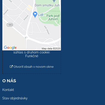
Externý obsah je
blokovaný Voľbami
súkromia
Prajete si načítať externý
obsah?
Povoliť tentokrát
Povoliť a zapamätať -
súhlas s druhom cookie:
Funkčné
Otvoriť obsah v novom okne
O NÁS
Kontakt
Stav objednávky