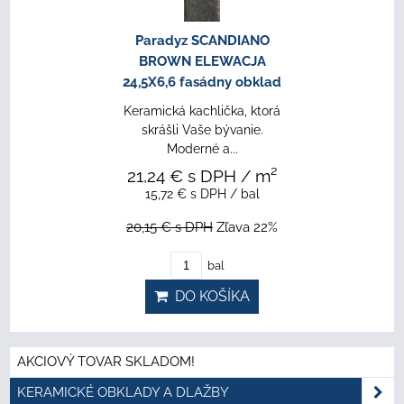
Paradyz SCANDIANO
BROWN ELEWACJA
24,5X6,6 fasádny obklad
Keramická kachlička, ktorá
skrášli Vaše bývanie.
Moderné a...
21,24 €
s DPH
/ m²
15,72 €
s DPH
/ bal
20,15 €
s DPH
Zľava 22%
bal
DO KOŠÍKA
AKCIOVÝ TOVAR SKLADOM!
KERAMICKÉ OBKLADY A DLAŽBY