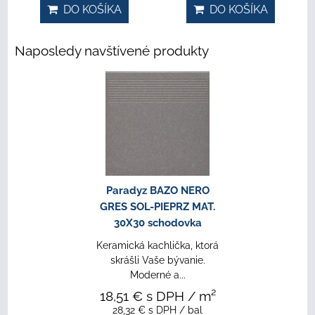
DO KOŠÍKA
DO KOŠÍKA
Naposledy navštívené produkty
Paradyz BAZO NERO
GRES SOL-PIEPRZ MAT.
30X30 schodovka
Keramická kachlička, ktorá
skrášli Vaše bývanie.
Moderné a...
18,51 €
s DPH
/ m²
28,32 €
s DPH
/ bal