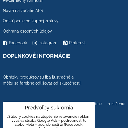
Reklamačný formulár
Návrh na začatie ARS
Odstúpenie od kúpnej zmluvy
Ochrana osobných údajov
Facebook
Instagram
Pinterest
DOPLNKOVÉ INFORMÁCIE
Obrázky produktov sú iba ilustračné a
môžu sa farebne odlišovať od skutočnosti.
Farebnosť obrázkov tiež ovplyvňuje farebné rozlíšenie
Predvoľby súkromia
zobrazovacej jednotky.
„Súbory cookies na zlepšenie relevancie reklám
využíva služba Google Ads – podrobnosti tu
alebo Meta – podrobnosti tu (Facebook,