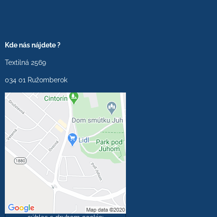
Kde nás nájdete ?
Textilná 2569
034 01 Ružomberok
Externý obsah je
blokovaný Voľbami
súkromia
Prajete si načítať externý
obsah?
Povoliť tentokrát
Povoliť a zapamätať -