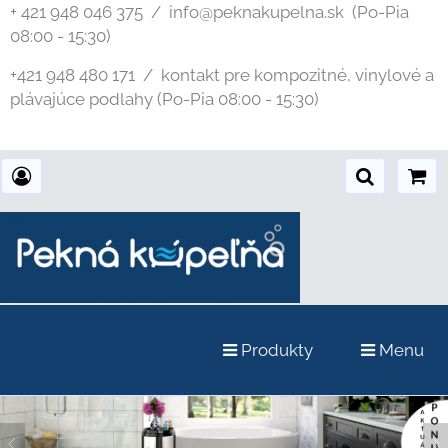
+ 421 948 046 375 / info@peknakupelna.sk
(Po-Pia
08:00 - 15:30)
+421 948 480 171 / kontakt pre kompozitné, vinylové a
plávajúce podlahy (Po-Pia 08:00 - 15:30)
Produkty
Menu