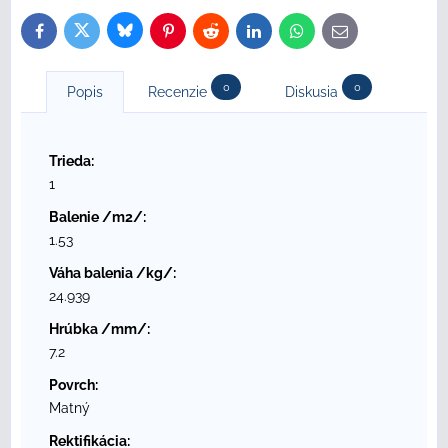
Bluesky
Twitter
Facebook
Pinterest
Reddit
LinkedIn
WhatsApp
E-
mail
0
0
Popis
Recenzie
Diskusia
Trieda:
1
Balenie /m2/:
1.53
Váha balenia /kg/:
24.939
Hrúbka /mm/:
7.2
Povrch:
Matný
Rektifikácia: