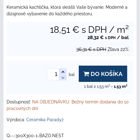
Keramická kachlička, ktorá skrášli Vaše bývanie. Moderné a
dizajnové vybavenie do každého priestoru.
18,51 €
s DPH
/ m²
28,32 €
/ bal
s DPH
36,31 €
s DPH
Zľava
22%
DO KOŠÍKA
bal
1
bal x 1.53 m² =
1.53
m²
Dostupnosť:
NA OBJEDNÁVKU. Bežný termín dodania do 10
pracovných dní
Výrobca:
Ceramika Paradyż
Q---300X300-1-BAZO.NEST