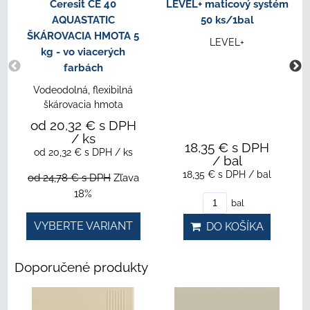
Ceresit CE 40
LEVEL+ maticový systém
AQUASTATIC
50 ks/1bal
ŠKÁROVACIA HMOTA 5
LEVEL+
kg - vo viacerých
farbách
Vodeodolná, flexibilná
škárovacia hmota
od 20,32 €
s DPH
/ ks
18,35 €
s DPH
od 20,32 €
s DPH
/ ks
/ bal
18,35 €
s DPH
/ bal
od 24,78 €
s DPH
Zľava
18%
bal
VYBERTE VARIANT
DO KOŠÍKA
Doporučené produkty