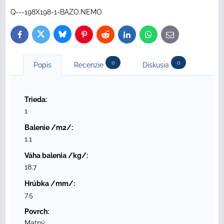
Q---198X198-1-BAZO.NEMO
Bluesky
Twitter
Facebook
Pinterest
Reddit
LinkedIn
WhatsApp
E-
mail
0
0
Popis
Recenzie
Diskusia
Trieda:
1
Balenie /m2/:
1.1
Váha balenia /kg/:
18.7
Hrúbka /mm/:
7.5
Povrch:
Matný