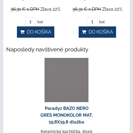
36,31 €
s DPH
Zľava 22%
36,31 €
s DPH
Zľava 22%
bal
bal
DO KOŠÍKA
DO KOŠÍKA
Naposledy navštívené produkty
Paradyz BAZO NERO
GRES MONOKOLOR MAT.
19,8X19,8 dlažba
Keramická kachlička, ktorá