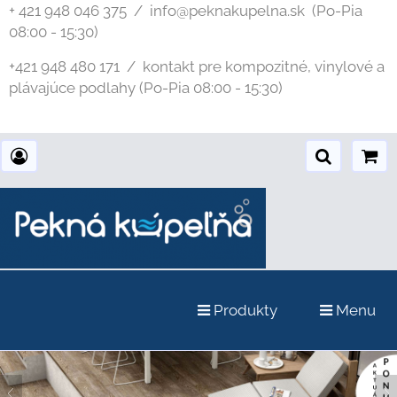
+ 421 948 046 375 / info@peknakupelna.sk
(Po-Pia
08:00 - 15:30)
+421 948 480 171 / kontakt pre kompozitné, vinylové a
plávajúce podlahy (Po-Pia 08:00 - 15:30)
Produkty
Menu