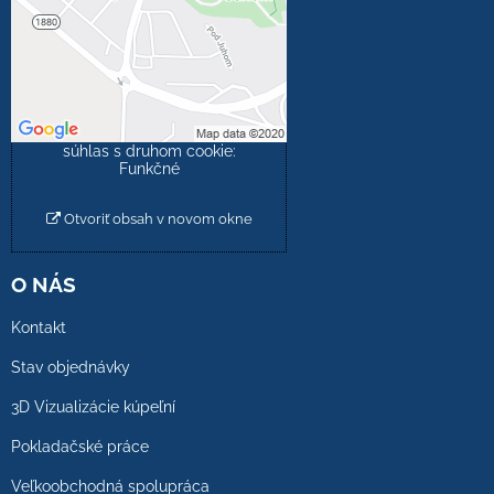
Prajete si načítať externý
obsah?
Povoliť tentokrát
Povoliť a zapamätať -
súhlas s druhom cookie:
Funkčné
Otvoriť obsah v novom okne
O NÁS
Kontakt
Stav objednávky
3D Vizualizácie kúpeľní
Pokladačské práce
Veľkoobchodná spolupráca