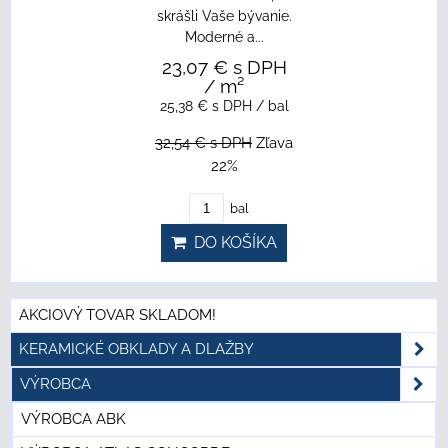
skrášli Vaše bývanie.
Moderné a...
23,07 €
s DPH
/ m²
25,38 €
s DPH
/ bal
32,54 €
s DPH
Zľava
22%
bal
DO KOŠÍKA
AKCIOVÝ TOVAR SKLADOM!
KERAMICKÉ OBKLADY A DLAŽBY
VÝROBCA
VÝROBCA ABK