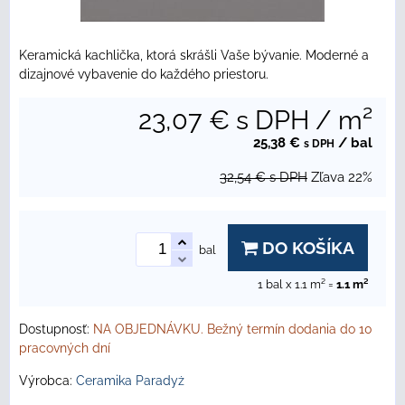
Keramická kachlička, ktorá skrášli Vaše bývanie. Moderné a
dizajnové vybavenie do každého priestoru.
23,07 €
s DPH
/ m²
25,38 €
/ bal
s DPH
32,54 €
s DPH
Zľava
22%
DO KOŠÍKA
bal
1
bal x 1.1 m² =
1.1
m²
Dostupnosť:
NA OBJEDNÁVKU. Bežný termín dodania do 10
pracovných dní
Výrobca:
Ceramika Paradyż