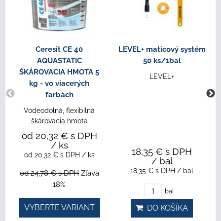
Ceresit CE 40
LEVEL+ maticový systém
AQUASTATIC
50 ks/1bal
ŠKÁROVACIA HMOTA 5
LEVEL+
kg - vo viacerých
farbách
Vodeodolná, flexibilná
škárovacia hmota
od 20,32 €
s DPH
/ ks
18,35 €
s DPH
od 20,32 €
s DPH
/ ks
/ bal
18,35 €
s DPH
/ bal
od 24,78 €
s DPH
Zľava
18%
bal
VYBERTE VARIANT
DO KOŠÍKA