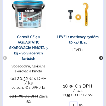
Ceresit CE 40
LEVEL+ maticový systém
AQUASTATIC
50 ks/1bal
ŠKÁROVACIA HMOTA 5
LEVEL+
kg - vo viacerých
farbách
Vodeodolná, flexibilná
škárovacia hmota
od 20,32 €
s DPH
/ ks
18,35 €
s DPH
od 20,32 €
s DPH
/ ks
/ bal
18,35 €
s DPH
/ bal
od 24,78 €
s DPH
Zľava
18%
bal