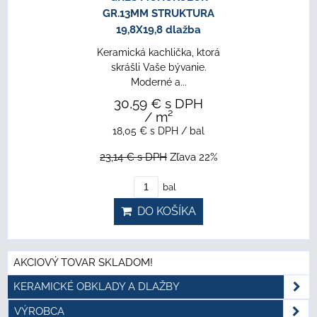
GR.13MM STRUKTURA
19,8X19,8 dlažba
Keramická kachlička, ktorá
skrášli Vaše bývanie.
Moderné a...
30,59 €
s DPH
/ m²
18,05 €
s DPH
/ bal
23,14 €
s DPH
Zľava 22%
bal
DO KOŠÍKA
AKCIOVÝ TOVAR SKLADOM!
KERAMICKÉ OBKLADY A DLAŽBY
VÝROBCA