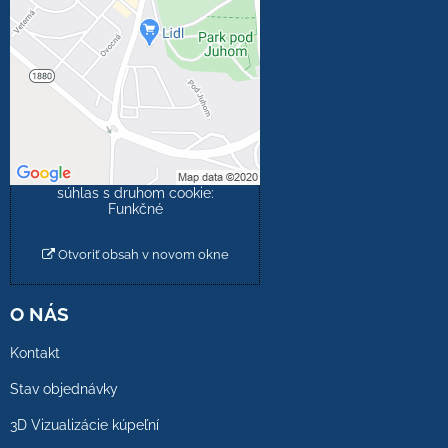
blokovaný Voľbami
súkromia
Prajete si načítať externý
obsah?
Povoliť tentokrát
Povoliť a zapamätať -
súhlas s druhom cookie:
Funkčné
Otvoriť obsah v novom okne
O NÁS
Kontakt
Stav objednávky
3D Vizualizácie kúpeľní