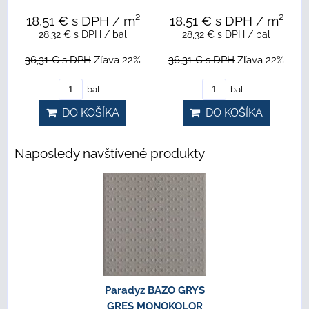
18,51 €
s DPH
/ m²
18,51 €
s DPH
/ m²
28,32 €
s DPH
/ bal
28,32 €
s DPH
/ bal
36,31 €
s DPH
Zľava 22%
36,31 €
s DPH
Zľava 22%
bal
bal
DO KOŠÍKA
DO KOŠÍKA
Naposledy navštívené produkty
Paradyz BAZO GRYS
GRES MONOKOLOR