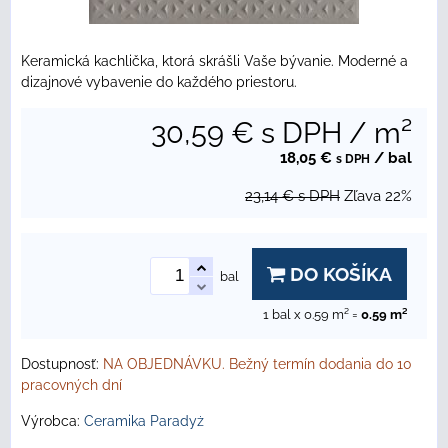
Keramická kachlička, ktorá skrášli Vaše bývanie. Moderné a
dizajnové vybavenie do každého priestoru.
30,59 €
s DPH
/ m²
18,05 €
/ bal
s DPH
23,14 €
s DPH
Zľava
22%
DO KOŠÍKA
bal
1
bal x 0.59 m² =
0.59
m²
Dostupnosť:
NA OBJEDNÁVKU. Bežný termín dodania do 10
pracovných dní
Výrobca:
Ceramika Paradyż