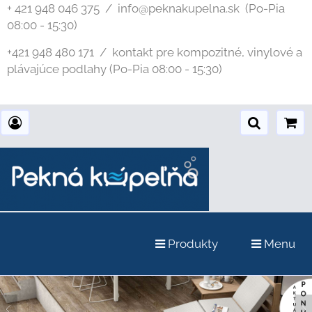
+ 421 948 046 375 / info@peknakupelna.sk
(Po-Pia
08:00 - 15:30)
+421 948 480 171 / kontakt pre kompozitné, vinylové a
plávajúce podlahy (Po-Pia 08:00 - 15:30)
Produkty
Menu