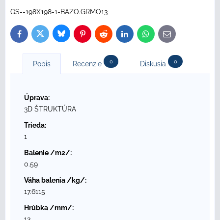
QS--198X198-1-BAZO.GRMO13
Bluesky
Twitter
Facebook
Pinterest
Reddit
LinkedIn
WhatsApp
E-
mail
0
0
Popis
Recenzie
Diskusia
Úprava:
3D ŠTRUKTÚRA
Trieda:
1
Balenie /m2/:
0.59
Váha balenia /kg/:
17.6115
Hrúbka /mm/:
13