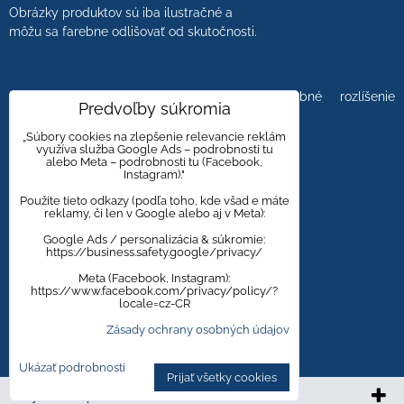
Obrázky produktov sú iba ilustračné a
môžu sa farebne odlišovať od skutočnosti.
Farebnosť obrázkov tiež ovplyvňuje farebné rozlíšenie
Predvoľby súkromia
zobrazovacej jednotky.
„Súbory cookies na zlepšenie relevancie reklám
využíva služba Google Ads – podrobnosti tu
alebo Meta – podrobnosti tu (Facebook,
Instagram)."
Obklady a dlažby s kameninovým, mramorovým,
dreveným dizajnom majú viacero kresieb,
Použite tieto odkazy (podľa toho, kde všad e máte
reklamy, či len v Google alebo aj v Meta):
aby bola zachovaná čo najväčšia autentickosť
prírodného materiálu.
Google Ads / personalizácia & súkromie:
https://business.safety.google/privacy/
Meta (Facebook, Instagram):
https://www.facebook.com/privacy/policy/?
Zmena cien vyhradená.
locale=cz-CR
Zásady ochrany osobných údajov
Ukázať podrobnosti
Prijať všetky cookies
Vytvorené pomocou:
BiznisWeb.sk